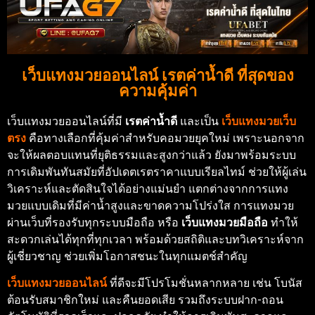
เว็บแทงมวยออนไลน์ เรตค่าน้ำดี ที่สุดของ
ความคุ้มค่า
เว็บแทงมวยออนไลน์ที่มี
เรตค่าน้ำดี
และเป็น
เว็บแทงมวยเว็บ
ตรง
คือทางเลือกที่คุ้มค่าสำหรับคอมวยยุคใหม่ เพราะนอกจาก
จะให้ผลตอบแทนที่ยุติธรรมและสูงกว่าแล้ว ยังมาพร้อมระบบ
การเดิมพันทันสมัยที่อัปเดตเรตราคาแบบเรียลไทม์ ช่วยให้ผู้เล่น
วิเคราะห์และตัดสินใจได้อย่างแม่นยำ แตกต่างจากการแทง
มวยแบบเดิมที่มีค่าน้ำสูงและขาดความโปร่งใส การแทงมวย
ผ่านเว็บที่รองรับทุกระบบมือถือ หรือ
เว็บแทงมวยมือถือ
ทำให้
สะดวกเล่นได้ทุกที่ทุกเวลา พร้อมด้วยสถิติและบทวิเคราะห์จาก
ผู้เชี่ยวชาญ ช่วยเพิ่มโอกาสชนะในทุกแมตช์สำคัญ
เว็บแทงมวยออนไลน์
ที่ดีจะมีโปรโมชั่นหลากหลาย เช่น โบนัส
ต้อนรับสมาชิกใหม่ และคืนยอดเสีย รวมถึงระบบฝาก-ถอน