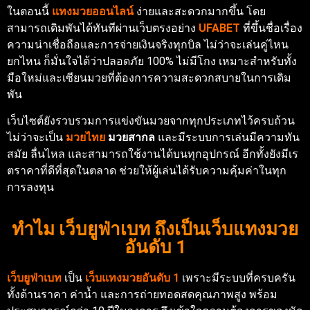
ในตอนนี้
แทงมวยออนไลน์
ง่ายและสะดวกมากขึ้น โดย
สามารถเดิมพันได้ทันทีผ่านเว็บตรงอย่าง
UFABET
ที่ขึ้นชื่อเรื่อง
ความน่าเชื่อถือและการจ่ายเงินจริงทุกบิล ไม่ว่าจะเล่นคู่ไหน
ยกไหน ก็มั่นใจได้ว่าปลอดภัย 100% ไม่มีโกง เหมาะสำหรับทั้ง
มือใหม่และเซียนมวยที่ต้องการความสะดวกสบายในการเดิม
พัน
เว็บไซต์ยังรวบรวมการแข่งขันมวยจากทุกประเภทไว้ครบถ้วน
ไม่ว่าจะเป็น
มวยไทย
มวยสากล
และมีระบบการเล่นมีความทัน
สมัย ลื่นไหล และสามารถใช้งานได้บนทุกอุปกรณ์ อีกทั้งยังมีเร
ตราคาที่ดีที่สุดในตลาด ช่วยให้ผู้เล่นได้รับความคุ้มค่าในทุก
การลงทุน
ทำไม เว็บยูฟ่าเบท ถึงเป็นเว็บแทงมวย
อันดับ 1
เว็บยูฟ่าเบท
เป็น
เว็บแทงมวยอันดับ 1
เพราะมีระบบที่ครบครัน
ทั้งด้านราคา ค่าน้ำ และการถ่ายทอดสดคุณภาพสูง พร้อม