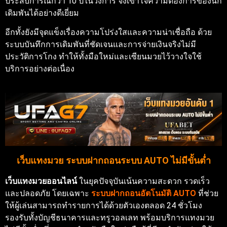
ประสบการณ์กว่า 10 ปีในวงการ จึงเข้าใจความต้องการของนัก
เดิมพันได้อย่างดีเยี่ยม
อีกทั้งยังมีจุดแข็งเรื่องความโปร่งใสและความน่าเชื่อถือ ด้วย
ระบบบันทึกการเดิมพันที่ชัดเจนและการจ่ายเงินจริงไม่มี
ประวัติการโกง ทำให้ทั้งมือใหม่และเซียนมวยไว้วางใจใช้
บริการอย่างต่อเนื่อง
เว็บแทงมวย ระบบฝากถอนระบบ AUTO ไม่มีขั้นต่ำ
เว็บแทงมวยออนไลน์
ในยุคปัจจุบันเน้นความสะดวก รวดเร็ว
และปลอดภัย โดยเฉพาะ
ระบบฝากถอนอัตโนมัติ AUTO
ที่ช่วย
ให้ผู้เล่นสามารถทำรายการได้ด้วยตัวเองตลอด 24 ชั่วโมง
รองรับทั้งบัญชีธนาคารและทรูวอลเลท พร้อมบริการแทงมวย