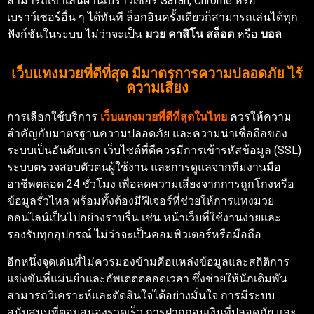
สามารถเข้าเล่นผ่านเบราว์เซอร์ Safari, Chrome หรือ
เบราว์เซอร์อื่น ๆ ได้ทันที ล็อกอินครั้งเดียวก็สามารถเล่นได้ทุก
ฟังก์ชันในระบบ ไม่ว่าจะเป็น
มวย คาสิโน สล็อต
หรือ
บอล
เว็บแทงมวยที่ดีที่สุด มีมาตรการความปลอดภัย ไร้
ความเสี่ยง
การเลือกใช้บริการ
เว็บแทงมวยที่ดีที่สุดในไทย
ควรให้ความ
สำคัญกับมาตรฐานความปลอดภัย และความน่าเชื่อถือของ
ระบบเป็นอันดับแรก เว็บไซต์ที่ดีควรมีการเข้ารหัสข้อมูล (SSL)
ระบบตรวจสอบตัวตนผู้ใช้งาน และการดูแลจากทีมงานมือ
อาชีพตลอด 24 ชั่วโมง เพื่อลดความเสี่ยงจากการถูกโกงหรือ
ข้อมูลรั่วไหล พร้อมทั้งต้องมีฟีเจอร์ที่ช่วยให้การแทงมวย
ออนไลน์เป็นไปอย่างราบรื่น เช่น หน้าเว็บที่ใช้งานง่ายและ
รองรับทุกอุปกรณ์ ไม่ว่าจะเป็นคอมพิวเตอร์หรือมือถือ
อีกหนึ่งจุดเด่นที่ไม่ควรมองข้ามคือแหล่งข้อมูลและสถิติการ
แข่งขันที่แม่นยำและอัพเดตตลอดเวลา ซึ่งช่วยให้นักเดิมพัน
สามารถวิเคราะห์และตัดสินใจได้อย่างมั่นใจ การมีระบบ
สนับสนุนที่ตอบสนองรวดเร็ว การฝากถอนเงินที่ปลอดภัย และ