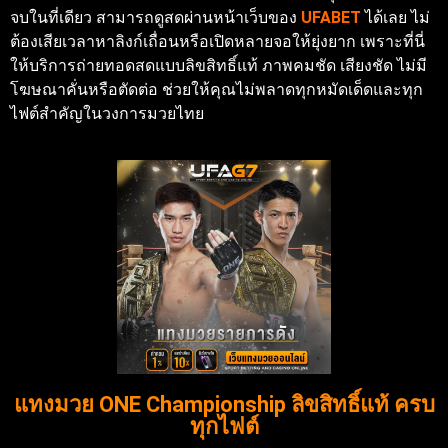
จบในที่เดียว สามารถดูสดผ่านหน้าเว็บของ
UFABET
ได้เลย ไม่
ต้องเสียเวลาหาลิงก์เถื่อนหรือเปิดหลายจอให้ยุ่งยาก เพราะที่นี่
ให้บริการถ่ายทอดสดแบบลิขสิทธิ์แท้ ภาพคมชัด เสียงชัด ไม่มี
โฆษณาคั่นหรือตัดต่อ ช่วยให้คุณไม่พลาดทุกหมัดเด็ดและทุก
ไฟต์สำคัญในวงการมวยไทย
แทงมวย ONE Championship ลิขสิทธิ์แท้ ครบ
ทุกไฟต์